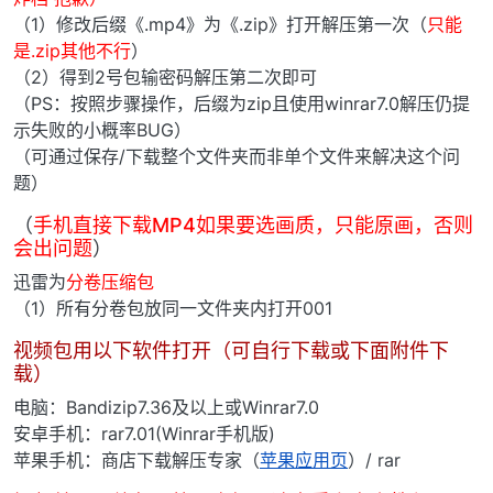
（1）修改后缀《.mp4》为《.zip》打开解压第一次（
只能
是.zip其他不行
）
（2）得到2号包输密码解压第二次即可
（PS：按照步骤操作，后缀为zip且使用winrar7.0解压仍提
示失败的小概率BUG）
（可通过保存/下载整个文件夹而非单个文件来解决这个问
题）
（
手机直接下载MP4如果要选画质，只能原画，否则
会出问题
）
迅雷为
分卷压缩包
（1）所有分卷包放同一文件夹内打开001
视频包用以下软件打开（可自行下载或下面附件下
载）
电脑：Bandizip7.36及以上或Winrar7.0
安卓手机：rar7.01(Winrar手机版)
苹果手机：商店下载解压专家（
苹果应用页
）/ rar