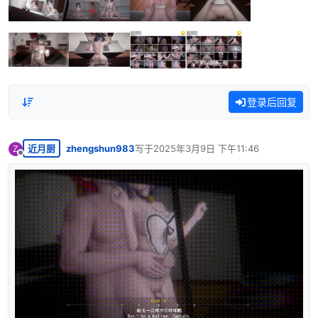
登录后回复
近月厨
zhengshun983
写于
2025年3月9日 下午11:46
Z
最后由 编辑
离线