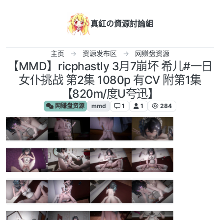
跳转至内容
真紅の資源討論組
主页
资源发布区
网赚盘资源
【MMD】ricphastly 3月7崩坏 希儿#一日
女仆挑战 第2集 1080p 有CV 附第1集
【820m/度U夸迅】
网赚盘资源
mmd
1
1
284