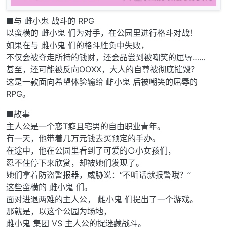
■与 雌小鬼 战斗的 RPG
以蛮横的 雌小鬼 们为对手，在公园里进行格斗对战！
如果在与 雌小鬼 们的格斗胜负中失败，
不仅会被夺走所持的钱财，还会品尝到被嘲笑的屈辱……
甚至，还可能被反向OOXX，大人的自尊被彻底摧毁？
这是一款面向希望体验输给 雌小鬼 后被嘲笑的屈辱的
RPG。
■故事
主人公是一个恋T癖且宅男的自由职业青年。
有一天，他带着几万元钱去买预定的手办。
在途中，他在公园里看到了可爱的○小女孩们，
忍不住停下来欣赏，却被她们发现了。
她们拿着防盗警报器，威胁说：“不听话就报警哦？”
这些蛮横的 雌小鬼 们。
面对进退两难的主人公， 雌小鬼 们提出了一个游戏。
那就是，以这个公园为场地，
雌小鬼 集团 VS 主人公的捉迷藏战斗。