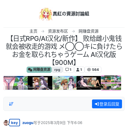
跳转至内容
真紅の資源討論組
主页
资源发布区
网赚盘资源
【日式RPG/AI汉化/新作】 败给雌小鬼钱
就会被收走的游戏 メ◯◯キに負けたら
お金を取られちゃうゲーム AI汉化版
【900M】
网赚盘资源
rpg
1
1
564
登录后回复
key
zuogu
写于
2025年3月9日 下午6:06
最后由 编辑
离线