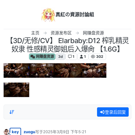
跳转至内容
真紅の資源討論組
主页
资源发布区
网赚盘资源
【3D/无修/CV】 Elarbaby:D12 榨乳精灵
奴隶 性感精灵御姐后入爆肏 【1.6G】
网赚盘资源
3d
1
1
302
登录后回复
key
zuogu
写于
2025年3月9日 下午5:21
最后由 编辑