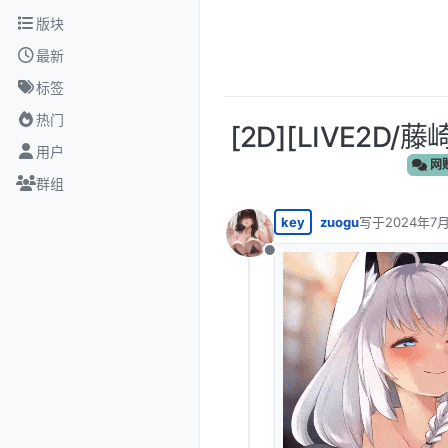
跳转至内容
版块
最新
标签
热门
[2D][LIVE2D
用户
网
群组
key
zuogu
写于
2024年7月
最后由 编辑
离线