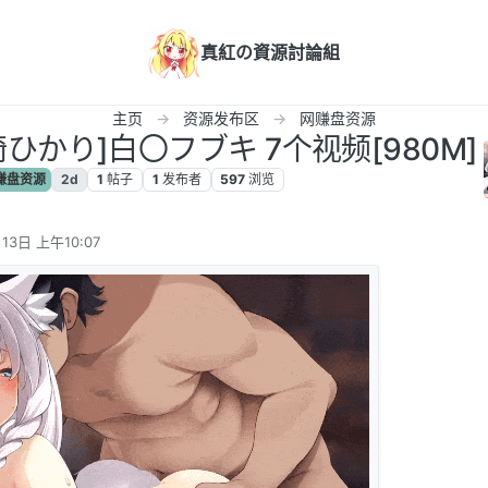
真紅の資源討論組
主页
资源发布区
网赚盘资源
/藤崎ひかり]白〇フブキ 7个视频[980M]
赚盘资源
2d
1
帖子
1
发布者
597
浏览
13日 上午10:07