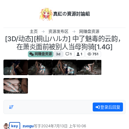
跳转至内容
真紅の資源討論組
主页
资源发布区
网赚盘资源
[3D/动态][桐山ハルカ] 中了魅毒的云韵，
在萧炎面前被别人当母狗骑[1.4G]
网赚盘资源
3d
1
1
751
登录后回复
key
zuogu
写于
2024年7月13日 上午10:06
最后由 编辑