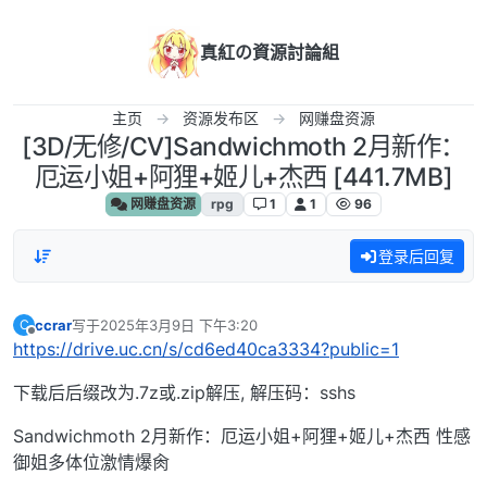
跳转至内容
真紅の資源討論組
主页
资源发布区
网赚盘资源
[3D/无修/CV]Sandwichmoth 2月新作：
厄运小姐+阿狸+姬儿+杰西 [441.7MB]
网赚盘资源
rpg
1
1
96
登录后回复
ccrar
写于
2025年3月9日 下午3:20
C
最后由 编辑
离线
https://drive.uc.cn/s/cd6ed40ca3334?public=1
下载后后缀改为.7z或.zip解压, 解压码：sshs
Sandwichmoth 2月新作：厄运小姐+阿狸+姬儿+杰西 性感
御姐多体位激情爆肏