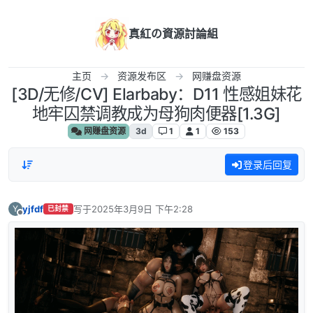
跳转至内容
真紅の資源討論組
主页
资源发布区
网赚盘资源
[3D/无修/CV] Elarbaby：D11 性感姐妹花
地牢囚禁调教成为母狗肉便器[1.3G]
网赚盘资源
3d
1
1
153
登录后回复
yjfdf
写于
2025年3月9日 下午2:28
Y
已封禁
最后由 编辑
离线