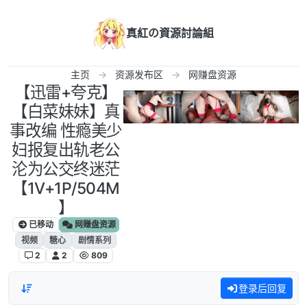
跳转至内容
真紅の資源討論組
主页
资源发布区
网赚盘资源
【迅雷+夸克】
【白菜妹妹】真
事改编 性瘾美少
妇报复出轨老公
沦为公交终迷茫
【1V+1P/504M
】
已移动
网赚盘资源
视频
糖心
剧情系列
2
2
809
登录后回复