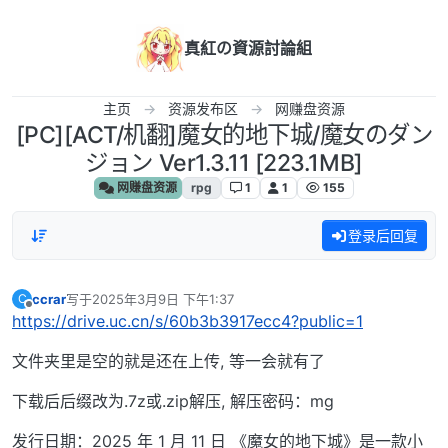
跳转至内容
真紅の資源討論組
主页
资源发布区
网赚盘资源
[PC][ACT/机翻]魔女的地下城/魔女のダン
ジョン Ver1.3.11 [223.1MB]
网赚盘资源
rpg
1
1
155
登录后回复
ccrar
写于
2025年3月9日 下午1:37
C
最后由 编辑
离线
https://drive.uc.cn/s/60b3b3917ecc4?public=1
文件夹里是空的就是还在上传, 等一会就有了
下载后后缀改为.7z或.zip解压, 解压密码：mg
发行日期：2025 年 1 月 11 日 《魔女的地下城》是一款小