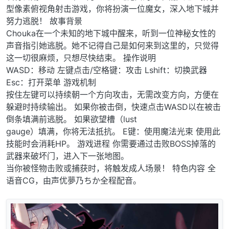
型像素俯视角射击游戏，你将扮演一位魔女，深入地下城并
努力逃脱！ 故事背景
Chouka在一个未知的地下城中醒来，听到一位神秘女性的
声音指引她逃脱。她不记得自己是如何来到这里的，只觉得
这一切很麻烦，只想尽快结束。 操作说明
WASD：移动 左键点击/空格键：攻击 Lshift：切换武器
Esc：打开菜单 游戏机制
按住左键可以持续朝一个方向攻击，无需改变方向，方便在
躲避时持续输出。 如果你被击倒，快速点击WASD以在被击
倒条填满前逃脱。 如果欲望槽（lust
gauge）填满，你将无法抵抗。 E键：使用魔法光束 使用此
技能时会消耗HP。 游戏进程 你需要通过击败BOSS掉落的
武器来破坏门，进入下一张地图。
当你被怪物击败或捕获时，将触发成人场景！ 特色内容 全
语音CG，由声优夢乃ちか全程配音。