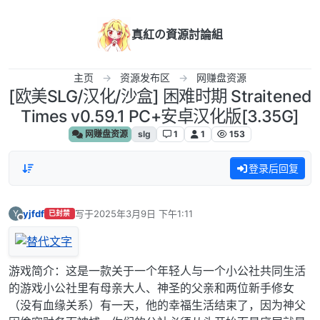
跳转至内容
真紅の資源討論組
主页
资源发布区
网赚盘资源
[欧美SLG/汉化/沙盒] 困难时期 Straitened
Times v0.59.1 PC+安卓汉化版[3.35G]
网赚盘资源
slg
1
1
153
登录后回复
yjfdf
写于
2025年3月9日 下午1:11
Y
已封禁
最后由 编辑
离线
游戏简介：这是一款关于一个年轻人与一个小公社共同生活
的游戏小公社里有母亲大人、神圣的父亲和两位新手修女
（没有血缘关系）有一天，他的幸福生活结束了，因为神父