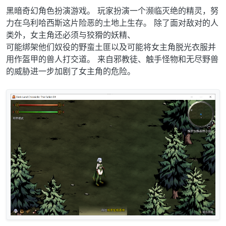
黑暗奇幻角色扮演游戏。 玩家扮演一个濒临灭绝的精灵，努
力在乌利哈西斯这片险恶的土地上生存。 除了面对敌对的人
类外，女主角还必须与狡猾的妖精、
可能绑架他们奴役的野蛮土匪以及可能将女主角脱光衣服并
用作盔甲的兽人打交道。 来自邪教徒、触手怪物和无尽野兽
的威胁进一步加剧了女主角的危险。