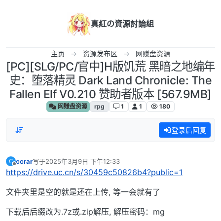
跳转至内容
真紅の資源討論組
主页
资源发布区
网赚盘资源
[PC][SLG/PC/官中]H版饥荒 黑暗之地编年
史：堕落精灵 Dark Land Chronicle: The
Fallen Elf V0.210 赞助者版本 [567.9MB]
网赚盘资源
rpg
1
1
180
登录后回复
ccrar
写于
2025年3月9日 下午12:33
C
最后由 编辑
离线
https://drive.uc.cn/s/30459c50826b4?public=1
文件夹里是空的就是还在上传, 等一会就有了
下载后后缀改为.7z或.zip解压, 解压密码：mg