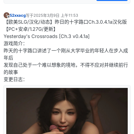
52xxacg
写于
2025年3月9日 上午11:53
5
最后由 编辑
离线
【欧美SLG/汉化/动态】昨日的十字路口Ch.3.0.4.1a汉化版
【PC+安卓/1.27G/更新】
Yesterday's Crossroads [Ch.3 v0.4.1a]
游戏简介：
昨天的十字路口讲述了一个刚从大学毕业的年轻人在步入成
年后
发现自己处于一个难以想象的境地，不得不应对并继续前行
的故事
变更日志：