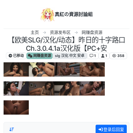
跳转至内容
真紅の資源討論組
主页
资源发布区
网赚盘资源
【欧美SLG/汉化/动态】昨日的十字路口
Ch.3.0.4.1a汉化版【PC+安
已移动
网赚盘资源
slg 汉化 中文 安卓
1
1
358
登录后回复