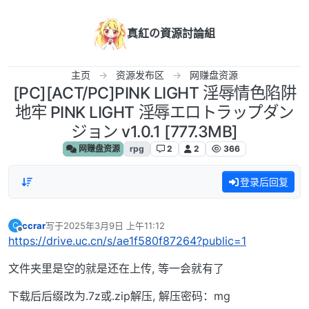
跳转至内容
真紅の資源討論組
主页
资源发布区
网赚盘资源
[PC][ACT/PC]PINK LIGHT 淫辱情色陷阱
地牢 PINK LIGHT 淫辱エロトラップダン
ジョン v1.0.1 [777.3MB]
网赚盘资源
rpg
2
2
366
登录后回复
ccrar
写于
2025年3月9日 上午11:12
C
最后由 编辑
离线
https://drive.uc.cn/s/ae1f580f87264?public=1
文件夹里是空的就是还在上传, 等一会就有了
下载后后缀改为.7z或.zip解压, 解压密码：mg