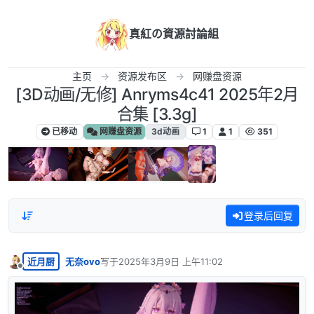
跳转至内容
真紅の資源討論組
主页
资源发布区
网赚盘资源
[3D动画/无修] Anryms4c41 2025年2月
合集 [3.3g]
已移动
网赚盘资源
3d动画
1
1
351
登录后回复
近月厨
无奈ovo
写于
2025年3月9日 上午11:02
最后由 编辑
离线