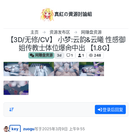
跳转至内容
真紅の資源討論組
主页
资源发布区
网赚盘资源
【3D/无修/CV】 小梦:云韵&云曦 性感御
姐传教士体位爆肏中出 【1.8G】
网赚盘资源
3d
1
1
248
登录后回复
key
zuogu
写于
2025年3月9日 上午9:55
最后由 编辑