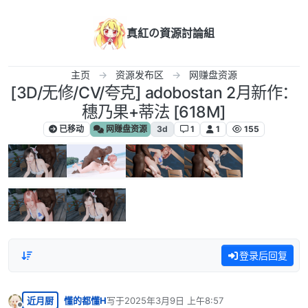
跳转至内容
真紅の資源討論組
主页
资源发布区
网赚盘资源
[3D/无修/CV/夸克] adobostan 2月新作：
穗乃果+蒂法 [618M]
已移动
网赚盘资源
3d
1
1
155
登录后回复
近月厨
懂的都懂H
写于
2025年3月9日 上午8:57
最后由 编辑