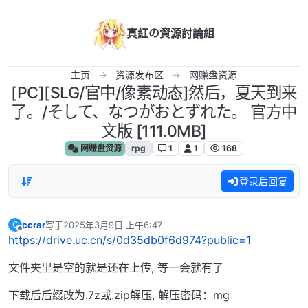
跳转至内容
真紅の資源討論組
主页
资源发布区
网赚盘资源
[PC][SLG/官中/像素动态]然后，夏天到来
了。/そして、なつがおとずれた。 官方中
文版 [111.0MB]
网赚盘资源
rpg
1
1
168
登录后回复
ccrar
写于
2025年3月9日 上午6:47
C
最后由 编辑
离线
https://drive.uc.cn/s/0d35db0f6d974?public=1
文件夹里是空的就是还在上传, 等一会就有了
下载后后缀改为.7z或.zip解压, 解压密码：mg