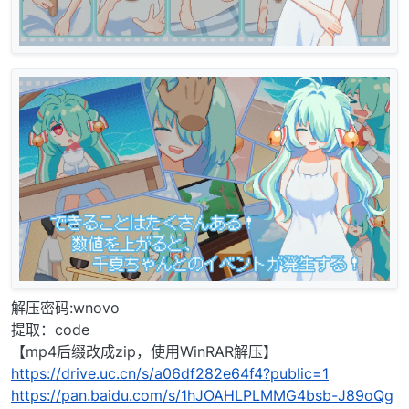
解压密码:wnovo
提取：code
【mp4后缀改成zip，使用WinRAR解压】
https://drive.uc.cn/s/a06df282e64f4?public=1
https://pan.baidu.com/s/1hJOAHLPLMMG4bsb-J89oQg