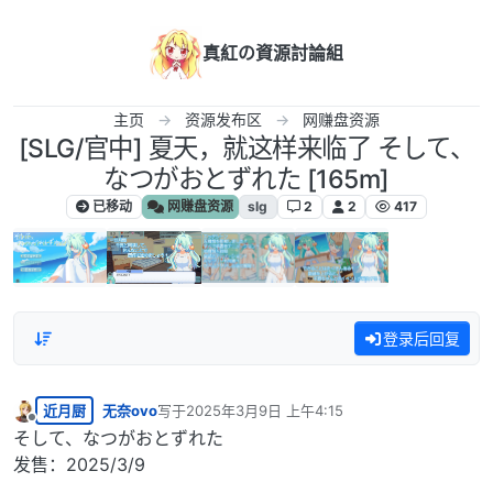
跳转至内容
真紅の資源討論組
主页
资源发布区
网赚盘资源
[SLG/官中] 夏天，就这样来临了 そして、
なつがおとずれた [165m]
已移动
网赚盘资源
slg
2
2
417
登录后回复
近月厨
无奈ovo
写于
2025年3月9日 上午4:15
最后由 编辑
离线
そして、なつがおとずれた
发售：2025/3/9