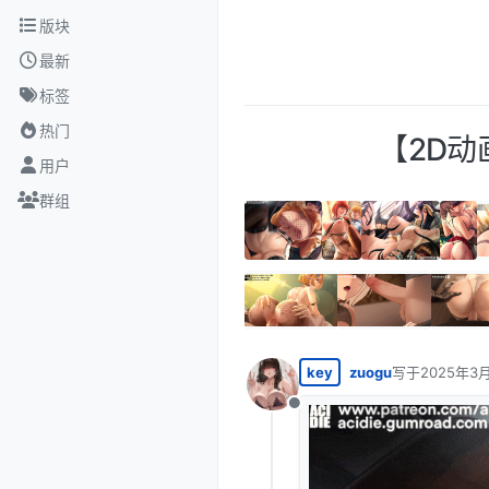
跳转至内容
版块
最新
标签
热门
【2D动画
用户
群组
key
zuogu
写于
2025年3月
最后由 编辑
离线