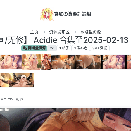
真紅の資源討論組
主页
资源发布区
网赚盘资源
/无修】 Acidie 合集至2025-02-13
网赚盘资源
2d
1
帖子
1
发布者
347
浏览
8日 下午5:17