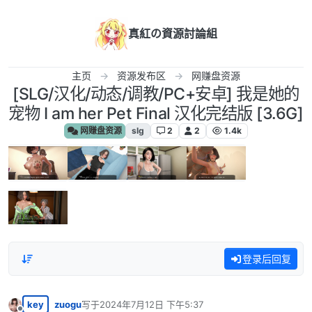
跳转至内容
真紅の資源討論組
主页
资源发布区
网赚盘资源
[SLG/汉化/动态/调教/PC+安卓] 我是她的
宠物 I am her Pet Final 汉化完结版 [3.6G]
网赚盘资源
slg
2
2
1.4k
登录后回复
key
zuogu
写于
2024年7月12日 下午5:37
最后由 编辑