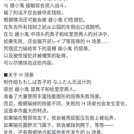
与 雌小鬼 接触就会进入战斗，
输了的话不仅会被夺走钱财，
根据情况还可能会被 雌小鬼 们性侵犯。
在失去所有钱财之前从公园的东侧出口逃脱吧。
在与 雌小鬼 中领头的真子和绘里奈两人的对决中，
如果失败，还会展开逆レイプ等屈辱的 H 场景……
凭借武力输给年下的蛮横 雌小鬼 的屈辱，
以及被性侵犯并被嘲笑的耻辱，
可以尽情体验这些内容。
■关于 H 场景
制作组ももしば杏子的 なふたん氏设计的
原创 雌小鬼 是真子和绘里奈两人。
准备了大量使用丰富技能图形的屈辱失败场景。
而且，根据输掉的技能不同，失败的 H 场景也会发生变化，
这是本作最大的特点。
如果输在臀部攻击下，就会被用屁股压在脸上被玩弄，
如果输在露胖次飞踢下，就会被踩到胯下，等等——
此外，还有根据地点和其他条件发生的 H 场景。