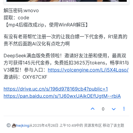
解压密码:wnovo
提取：code
【mp4后缀改成zip，使用WinRAR解压】
有没有老哥帮忙注册一次的让我白嫖一下代金券，R1是真的
贵不然后面跑AI汉化有点吃力啊
DeepSeek满血版免费领啦！邀请好友注册和使用，最高双
方可获得145元代金券，免费抵扣3625万tokens，畅享R1与
V3模型！参与入口：
https://volcengine.com/L/i5X4Lqso/
邀请码：OXY67CXF
https://drive.uc.cn/s/196d978169cb4?public=1
https://pan.baidu.com/s/1J60wxUAikOEfUgtM--rbiA
0
hwjking
从
2025年4月26日 上午10:49
中的 资源发布区 移动了该主题