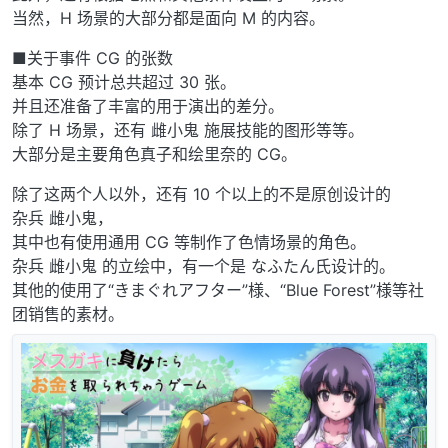
当然，H 场景的大部分都是面向 M 的内容。
■关于事件 CG 的张数
基本 CG 预计总共超过 30 张。
并且还准备了丰富的用于演出的差分。
除了 H 场景，还有 雌小鬼 施展技能的图形等等。
大部分是主要角色真子和绘里奈的 CG。
除了这两个人以外，还有 10 个以上的不是原创设计的
杂兵 雌小鬼，
其中也有使用通用 CG 等制作了色情场景的角色。
杂兵 雌小鬼 的立绘中，有一个是 なふたん氏设计的。
其他的使用了“きまぐれアフター”様、“Blue Forest”様等社
团销售的素材。