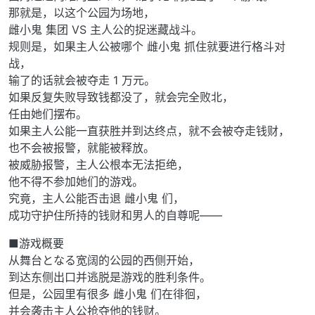
那就是，以这个公园为场地，
雌小鬼 集团 VS 主人公的捉迷藏战斗。
规则是，如果主人公被哪个 雌小鬼 抓住就要进行格斗对
战，
输了的话就会被夺走 1 万元。
如果反复失败导致钱都没了，就会完全败北，
任由她们摆布。
如果主人公能一直获胜并到达终点，就不会被夺走钱财，
也不会被报警，就能被释放。
被威胁报警，主人公根本无法拒绝，
他不得不参加她们的游戏。
究竟，主人公能否击退 雌小鬼 们，
成功守护住所持的钱财和男人的自尊呢——
■游戏概要
从舞台となる宽阔的公园的西侧开始，
到达东侧出口并逃脱是游戏的胜利条件。
但是，公园里有很多 雌小鬼 们在徘徊，
并会袭击主人公抢夺他的钱财。