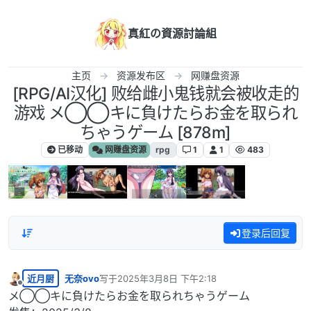
跳转至内容
真紅の資源討論組
主页
资源发布区
网赚盘资源
[RPG/AI汉化] 败给雌小鬼钱就会被收走的
游戏 メ◯◯キに負けたらお金を取られ
ちゃうゲーム [878m]
已移动
网赚盘资源
rpg
1
1
483
登录后回复
近月厨
无奈ovo
写于
2025年3月8日 下午2:18
最后由 编辑
离线
メ◯◯キに負けたらお金を取られちゃうゲーム