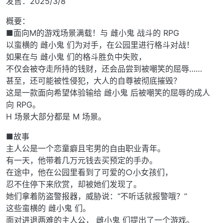
发售：2025/3/8
概要：
■面向M的游戏场景满载！与 雌小鬼 战斗的 RPG
以蛮横的 雌小鬼 们为对手，在公园里进行格斗对战！
如果在与 雌小鬼 们的格斗胜负中失败，
不仅会被夺走所持的钱财，还会品尝到被嘲笑的屈辱……
甚至，还可能被性侵犯，大人的自尊被彻底摧毁？
这是一款面向希望体验输给 雌小鬼 后被嘲笑的屈辱的成人
向 RPG。
H 场景大部分都是 M 场景。
■故事
主人公是一个恋童癖且宅男的自由职业青年。
有一天，他带着几万元钱去买预定的手办。
在途中，他在公园里看到了可爱的○小女孩们，
忍不住停下来欣赏，却被她们发现了。
她们拿着防盗警报器，威胁说：“不听话就报警哦？”
这些蛮横的 雌小鬼 们。
面对进退两难的主人公， 雌小鬼 们提出了一个游戏。