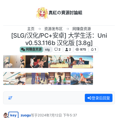
跳转至内容
真紅の資源討論組
主页
资源发布区
网赚盘资源
[SLG/汉化/PC+安卓] 大学生活：Uni
v0.53.116b 汉化版 [3.8g]
网赚盘资源
slg
2
2
975
1
登录后回复
key
zuogu
写于
2024年7月12日 下午5:37
最后由 编辑