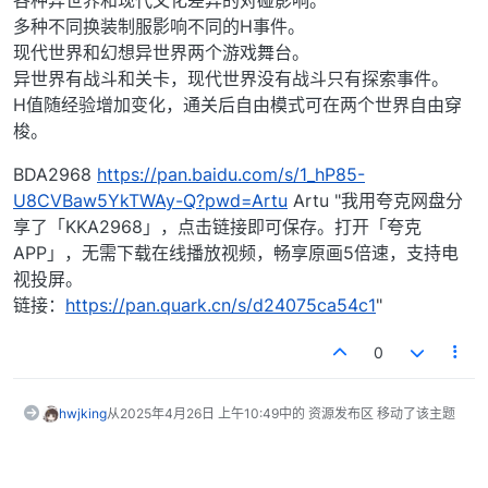
各种异世界和现代文化差异的对碰影响。
多种不同换装制服影响不同的H事件。
现代世界和幻想异世界两个游戏舞台。
异世界有战斗和关卡，现代世界没有战斗只有探索事件。
H值随经验增加变化，通关后自由模式可在两个世界自由穿
梭。
BDA2968
https://pan.baidu.com/s/1_hP85-
U8CVBaw5YkTWAy-Q?pwd=Artu
Artu "我用夸克网盘分
享了「KKA2968」，点击链接即可保存。打开「夸克
APP」，无需下载在线播放视频，畅享原画5倍速，支持电
视投屏。
链接：
https://pan.quark.cn/s/d24075ca54c1
"
0
hwjking
从
2025年4月26日 上午10:49
中的 资源发布区 移动了该主题