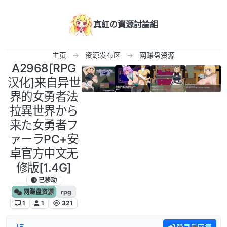
跳转至内容
真紅の資源討論組
主页
资源发布区
网赚盘资源
A2968[RPG
汉化]来自异世
界的女勇者法
拉異世界から
来た女勇者フ
ァーラPC+安
卓官方中文无
修版[1.4G]
已移动
网赚盘资源
rpg
1
1
321