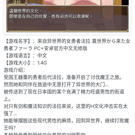
【游戏名字】：来自异世界的女勇者法拉 異世界から来た女
勇者ファーラ PC+安卓官方中文无修版
【游戏语言】：中文
【游戏大小】：1.4G
游戏介绍：
受国王器重的勇者后代法拉，准备开启了讨伐魔王之旅。
然而她和同伴在旅途中无意打开了异世界的大门...
被传送到了现在日本国的某个充满了精力旺盛男性的街道
上。
对只有剑和魔法知识的法拉来说，这里的H文化冲击实在太
强了...
她能够摆脱这些现代男性的麻烦，回到异世界，继续打败魔
王吗？