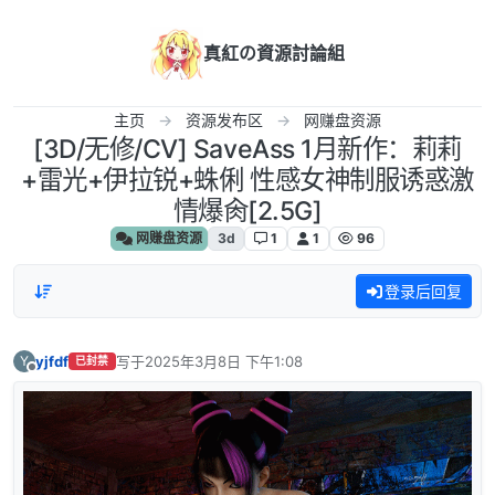
跳转至内容
真紅の資源討論組
主页
资源发布区
网赚盘资源
[3D/无修/CV] SaveAss 1月新作：莉莉
+雷光+伊拉锐+蛛俐 性感女神制服诱惑激
情爆肏[2.5G]
网赚盘资源
3d
1
1
96
登录后回复
yjfdf
写于
2025年3月8日 下午1:08
Y
已封禁
最后由 编辑
离线