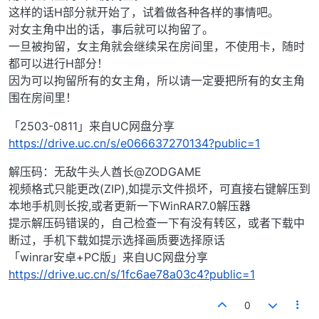
这样的话H部分就开始了，试着做各种各样的事情吧。
对女主角中出的话，事后就可以拘留了。
一旦被拘留，女主角就会继续呆在房间里，不使用卡，随时
都可以进行H部分！
因为可以拘留所有的女主角，所以请一定要把所有的女主角
围在房间里！
「2503-0811」来自UC网盘分享
https://drive.uc.cn/s/e066637270134?public=1
解压码：无敌牛头人酋长@ZODGAME
视频格式只能更改(ZIP),如提示文件损坏，可直接右键解压到
本地手机则长按,或者更新一下WinRAR7.0解压器
提示解压码错误的，自己检查一下有没有转区，或者下载中
断过，手机下载如提示选择画质要选择原话
「winrar安卓+PC版」来自UC网盘分享
https://drive.uc.cn/s/1fc6ae78a03c4?public=1
0