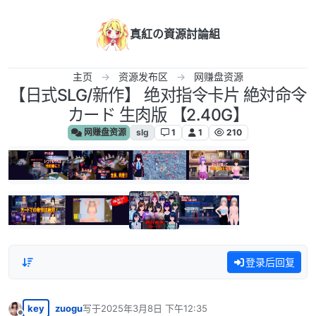
跳转至内容
真紅の資源討論組
主页
资源发布区
网赚盘资源
【日式SLG/新作】 绝对指令卡片 絶対命令
カード 生肉版 【2.40G】
网赚盘资源
slg
1
1
210
登录后回复
key
zuogu
写于
2025年3月8日 下午12:35
最后由 编辑