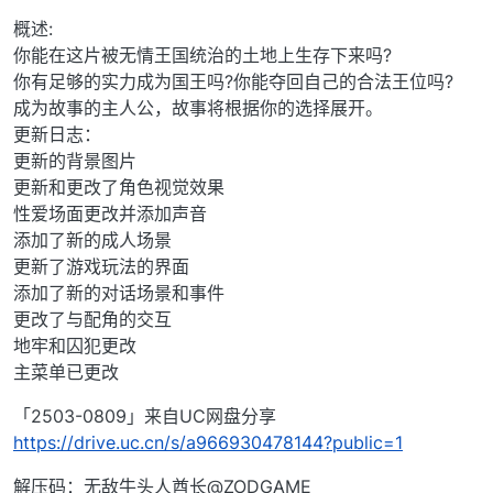
概述:
你能在这片被无情王国统治的土地上生存下来吗?
你有足够的实力成为国王吗?你能夺回自己的合法王位吗?
成为故事的主人公，故事将根据你的选择展开。
更新日志：
更新的背景图片
更新和更改了角色视觉效果
性爱场面更改并添加声音
添加了新的成人场景
更新了游戏玩法的界面
添加了新的对话场景和事件
更改了与配角的交互
地牢和囚犯更改
主菜单已更改
「2503-0809」来自UC网盘分享
https://drive.uc.cn/s/a966930478144?public=1
解压码：无敌牛头人酋长@ZODGAME