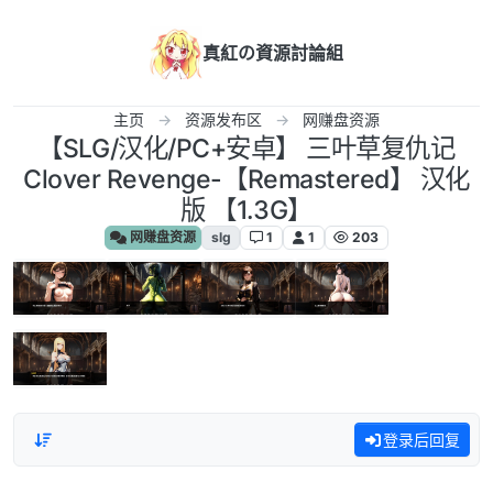
跳转至内容
真紅の資源討論組
主页
资源发布区
网赚盘资源
【SLG/汉化/PC+安卓】 三叶草复仇记
Clover Revenge-【Remastered】 汉化
版 【1.3G】
网赚盘资源
slg
1
1
203
登录后回复