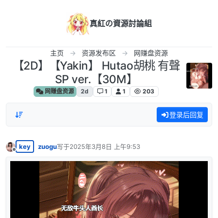
跳转至内容
真紅の資源討論組
主页
资源发布区
网赚盘资源
【2D】【Yakin】 Hutao胡桃 有聲
SP ver.【30M】
网赚盘资源
2d
1
1
203
登录后回复
key
zuogu
写于
2025年3月8日 上午9:53
最后由 编辑
离线