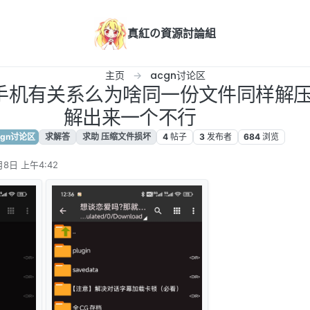
真紅の資源討論組
主页
acgn讨论区
和手机有关系么为啥同一份文件同样解
解出来一个不行
cgn讨论区
求解答
求助 压缩文件损坏
4
帖子
3
发布者
684
浏览
月8日 上午4:42