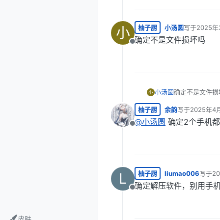
柚子厨
小汤圆
写于
2025年
小
最后由 编辑
确定不是文件损坏吗
离线
小汤圆
确定不是文件损
小
柚子厨
余韵
写于
2025年4
最后由 编辑
@
小汤圆
确定2个手机
离线
柚子厨
liumao006
写于
2
L
最后由
确定解压软件，别用手
离线
皮肤