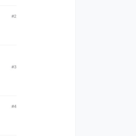
#2
#3
#4