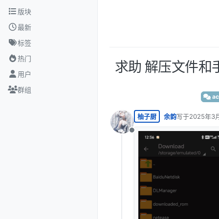
跳转至内容
版块
最新
标签
热门
求助 解压文件
用户
群组
a
柚子厨
余韵
写于
2025年3
最后由 编辑
离线