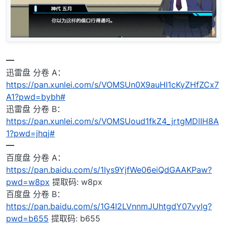
━
迅雷盘 分卷 A：
https://pan.xunlei.com/s/VOMSUn0X9auHI1cKyZHfZCx7
A1?pwd=bybh#
迅雷盘 分卷 B：
https://pan.xunlei.com/s/VOMSUoud1fkZ4_jrtgMDlIH8A
1?pwd=jhqj#
━
百度盘 分卷 A：
https://pan.baidu.com/s/1Iys9YjfWe06eiQdGAAKPaw?
pwd=w8px
提取码: w8px
百度盘 分卷 B：
https://pan.baidu.com/s/1G4I2LVnnmJUhtgdY07vylg?
pwd=b655
提取码: b655