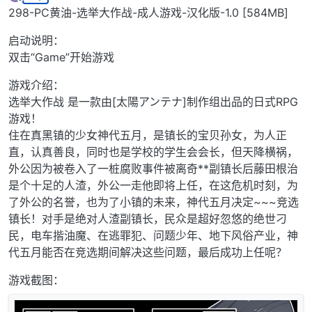
最后由 绅士游戏 编辑
2025年3月28日 上午11:05
离线
298-PC黄油-选举大作战-成人游戏-汉化版-1.0 [584MB]
启动说明：
双击“Game”开始游戏
游戏介绍：
选举大作战 是一款由[太陽アンテナ]制作组出品的日式RPG
游戏！
住在真黑镇的少女神代五月，是镇长的宝贝孙女，为人正
直，认真善良，同时也是学校的学生会会长，但天降横祸，
外公因为被卷入了一桩腐败事件被离奇**副镇长后藤田根治
是个十足的人渣，外公一走他即将上任，在这危机时刻，为
了外公的名誉，也为了小镇的未来，神代五月决定~~~竞选
镇长！对手是绝对人渣副镇长，民众是超好忽悠的绝世刁
民，电车揩油魔、在逃罪犯、问题少年、地下风俗产业，神
代五月能否在竞选期间解决这些问题，最后成功上任呢？
游戏截图：