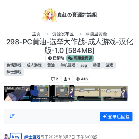
跳转至内容
真紅の資源討論組
主页
资源发布区
网赚盘资源
298-PC黄油-选举大作战-成人游戏-汉化
版-1.0 [584MB]
已移动
网赚盘资源
色情游戏
成人游戏
黄油
单机游戏
acg
动漫
游戏
绅士游戏
2
1
416
登录后回复
key
绅士游戏
写于
2025年3月7日 下午6:00