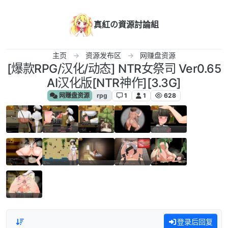
跳转至内容
真紅の資源討論組
主页
资源发布区
网赚盘资源
[爆款RPG/汉化/动态] NTR女祭司 Ver0.65
AI汉化版[NTR神作][3.3G]
网赚盘资源
rpg
1
1
628
登录后回复