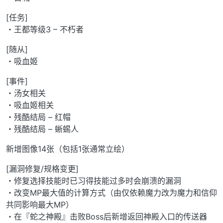
[任务]
・王都等级3 – 不朽者
[随从]
・吸血姬
[事件]
・汤女相关
・吸血姬相关
・残酷结局 – 红帽
・残酷结局 – 蜥蜴人
新增图像14张（包括1张通常立绘）
[漏洞修复/规格变更]
・修复选择技能时已习得技能过多时会崩溃的漏洞
・改变MP最大值的计算方式（由仅依赖魔力改为魔力和信仰
共同影响最大MP）
・在『蛇之神殿』击败Boss后新增返回神殿入口的传送器