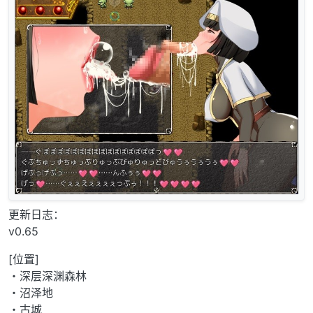
更新日志：
v0.65
[位置]
・深层深渊森林
・沼泽地
・古城