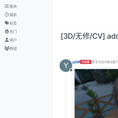
跳转至内容
版块
最新
标签
热门
[3D/无修/CV]
用户
群组
yjfdf
写于
2025年3月7
已封禁
Y
最后由 编辑
离线