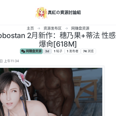
真紅の資源討論組
主页
资源发布区
网赚盘资源
 adobostan 2月新作：穗乃果+蒂法
爆肏[618M]
网赚盘资源
3d
1
帖子
1
发布者
74
浏览
日 上午11:34