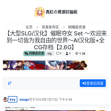
跳转至内容
真紅の資源討論組
主页
资源发布区
网赚盘资源
【大型SLG/汉化】催眠夺女 Set ～欢迎来
到一切皆为我自由的世界～AI汉化版+全
CG存档【2.6G】
网赚盘资源
slg
1
1
1.3k
登录后回复
key
zuogu
写于
2024年7月11日 下午4:48
最后由 编辑
离线