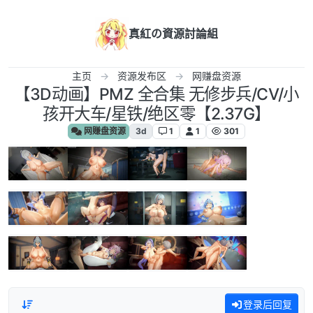
跳转至内容
真紅の資源討論組
主页
资源发布区
网赚盘资源
【3D动画】PMZ 全合集 无修步兵/CV/小
孩开大车/星铁/绝区零【2.37G】
网赚盘资源
3d
1
1
301
登录后回复