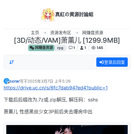
跳转至内容
真紅の資源討論組
主页
资源发布区
网赚盘资源
[3D/动态/VAM]萧薰儿 [1299.9MB]
网赚盘资源
rpg
1
1
145
登录后回复
ccrar
写于
2025年3月7日 上午5:26
C
最后由 编辑
离线
https://drive.uc.cn/s/6fc7dab947ed4?public=1
下载后后缀改为.7z或.zip解压, 解压码：sshs
萧薰儿 性感黑丝少女3P前后夹击爆肏中出