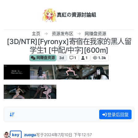
跳转至内容
真紅の資源討論組
主页
资源发布区
网赚盘资源
[3D/NTR][Fyronyx]寄宿在我家的黑人留
学生1 [中配/中字][600m]
网赚盘资源
3d
1
1
1.3k
登录后回复
key
zuogu
写于
2024年7月10日 下午12:57
最后由 编辑