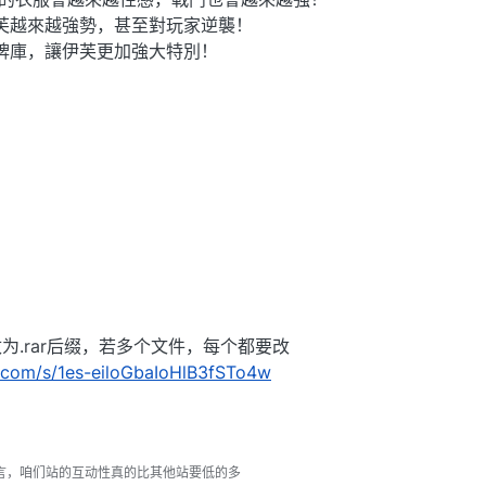
芙越來越強勢，甚至對玩家逆襲！
牌庫，讓伊芙更加強大特別！
为.rar后缀，若多个文件，每个都要改
u.com/s/1es-eiloGbaIoHlB3fSTo4w
言，咱们站的互动性真的比其他站要低的多