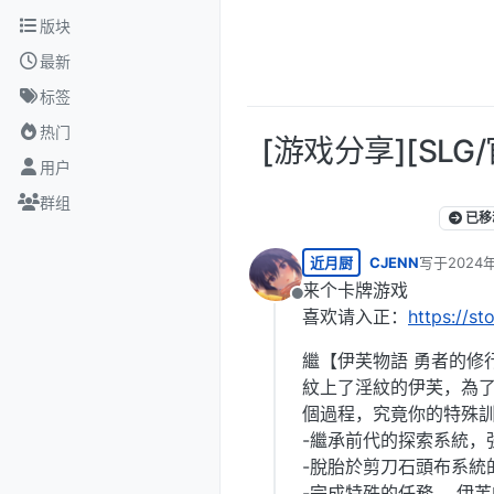
跳转至内容
版块
最新
标签
热门
[游戏分享][SLG/官
用户
群组
已移
近月厨
CJENN
写于
2024
最后由 编辑
来个卡牌游戏
离线
喜欢请入正：
https://s
繼【伊芙物語 勇者的修
紋上了淫紋的伊芙，為了
個過程，究竟你的特殊訓
-繼承前代的探索系統，
-脫胎於剪刀石頭布系統
-完成特殊的任務， 伊