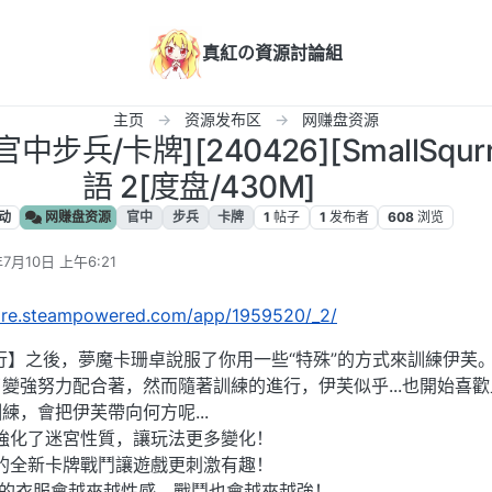
真紅の資源討論組
主页
资源发布区
网赚盘资源
中步兵/卡牌][240426][SmallSqur
語 2[度盘/430M]
动
网赚盘资源
官中
步兵
卡牌
1
帖子
1
发布者
608
浏览
年7月10日 上午6:21
tore.steampowered.com/app/1959520/_2/
行】之後，夢魔卡珊卓說服了你用一些“特殊”的方式來訓練伊芙
變強努力配合著，然而隨著訓練的進行，伊芙似乎...也開始喜
練，會把伊芙帶向何方呢...
強化了迷宮性質，讓玩法更多變化！
的全新卡牌戰鬥讓遊戲更刺激有趣！
芙的衣服會越來越性感，戰鬥也會越來越強！