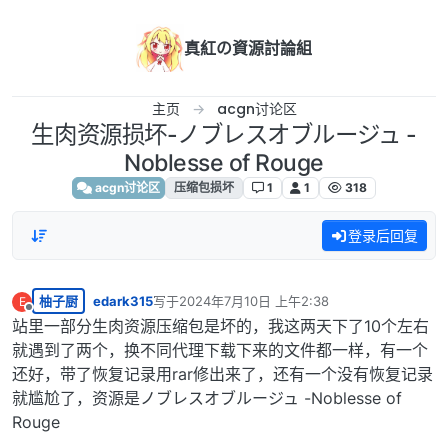
跳转至内容
真紅の資源討論組
主页
acgn讨论区
生肉资源损坏-ノブレスオブルージュ -
Noblesse of Rouge
acgn讨论区
压缩包损坏
1
1
318
登录后回复
柚子厨
edark315
写于
2024年7月10日 上午2:38
E
最后由 编辑
离线
站里一部分生肉资源压缩包是坏的，我这两天下了10个左右
就遇到了两个，换不同代理下载下来的文件都一样，有一个
还好，带了恢复记录用rar修出来了，还有一个没有恢复记录
就尴尬了，资源是ノブレスオブルージュ -Noblesse of
Rouge