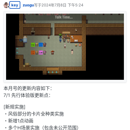
key
zuogu
写于
2024年7月8日 下午5:24
最后由 编辑
离线
本月号的更新内容如下：
7/1 先行体验版更新点：
[新规实施]
・风俗部分的卡片全种类实施
・新增1点动画
・多个H场景实施（包含未公开范围）