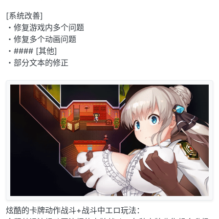
[系统改善]
・修复游戏内多个问题
・修复多个动画问题
・#### [其他]
・部分文本的修正
炫酷的卡牌动作战斗+战斗中エロ玩法：