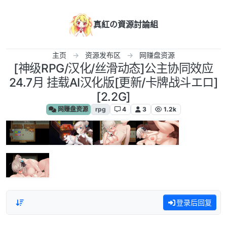
跳转至内容
真紅の資源討論組
主页
资源发布区
网赚盘资源
[神级RPG/汉化/丝滑动态]公主协同效应
24.7月 挂载AI汉化版[更新/卡牌战斗エロ]
[2.2G]
网赚盘资源
rpg
4
3
1.2k
登录后回复