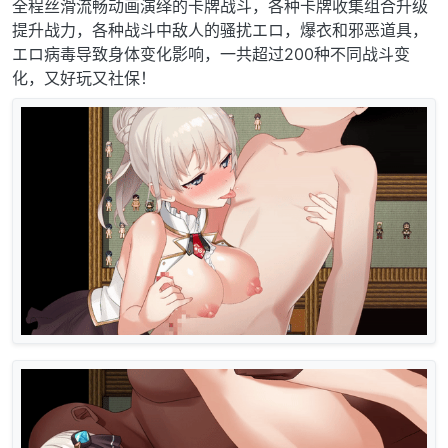
全程丝滑流畅动画演绎的卡牌战斗，各种卡牌收集组合升级
提升战力，各种战斗中敌人的骚扰エロ，爆衣和邪恶道具，
エロ病毒导致身体变化影响，一共超过200种不同战斗变
化，又好玩又社保！