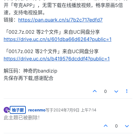
开「夸克APP」，无需下载在线播放视频，畅享原画5倍
速，支持电视投屏。
链接：
https://pan.quark.cn/s/7b2c717edfd7
「002.7z.002 等2个文件」来自UC网盘分享
https://drive.uc.cn/s/601dba66d6264?public=1
「001.7z.002 等2个文件」来自UC网盘分享
https://drive.uc.cn/s/b419576dcddf4?public=1
解压码：神奇的bandizip
先保存再下载,感谢配合
0
柚子厨
recenmo
写于
2024年7月9日 上午7:14
R
最后由 编辑
离线
此主題已被删除！
0