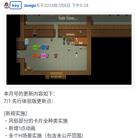
key
zuogu
写于
2024年7月8日 下午5:24
最后由 编辑
离线
本月号的更新内容如下：
7/1 先行体验版更新点：
[新规实施]
・风俗部分的卡片全种类实施
・新增1点动画
・多个H场景实施（包含未公开范围）