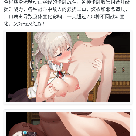
全程丝滑流畅动画演绎的卡牌战斗，各种卡牌收集组合升级
提升战力，各种战斗中敌人的骚扰エロ，爆衣和邪恶道具，
エロ病毒导致身体变化影响，一共超过200种不同战斗变
化，又好玩又社保！