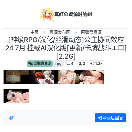
跳转至内容
真紅の資源討論組
主页
资源发布区
网赚盘资源
[神级RPG/汉化/丝滑动态]公主协同效应
24.7月 挂载AI汉化版[更新/卡牌战斗エロ]
[2.2G]
网赚盘资源
rpg
4
3
1.2k
登录后回复