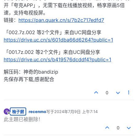
开「夸克APP」，无需下载在线播放视频，畅享原画5倍
速，支持电视投屏。
链接：
https://pan.quark.cn/s/7b2c717edfd7
「002.7z.002 等2个文件」来自UC网盘分享
https://drive.uc.cn/s/601dba66d6264?public=1
「001.7z.002 等2个文件」来自UC网盘分享
https://drive.uc.cn/s/b419576dcddf4?public=1
解压码：神奇的bandizip
先保存再下载,感谢配合
0
柚子厨
recenmo
写于
2024年7月9日 上午7:14
R
最后由 编辑
离线
此主題已被删除！
0