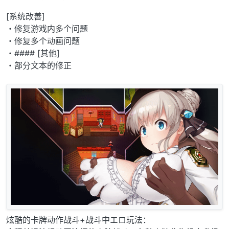
[系统改善]
・修复游戏内多个问题
・修复多个动画问题
・#### [其他]
・部分文本的修正
炫酷的卡牌动作战斗+战斗中エロ玩法：