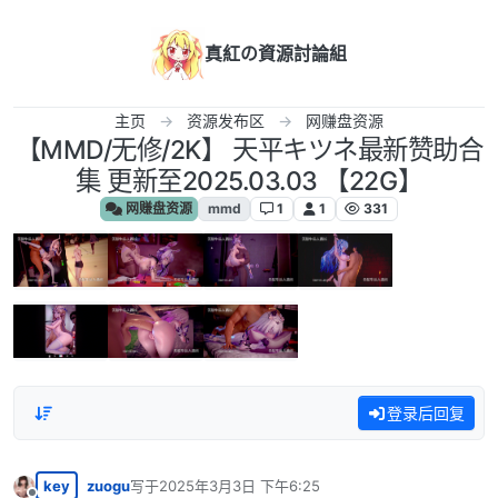
跳转至内容
真紅の資源討論組
主页
资源发布区
网赚盘资源
【MMD/无修/2K】 天平キツネ最新赞助合
集 更新至2025.03.03 【22G】
网赚盘资源
mmd
1
1
331
登录后回复
key
zuogu
写于
2025年3月3日 下午6:25
最后由 编辑