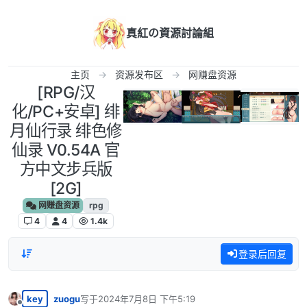
跳转至内容
真紅の資源討論組
主页
资源发布区
网赚盘资源
[RPG/汉
化/PC+安卓] 绯
月仙行录 绯色修
仙录 V0.54A 官
方中文步兵版
[2G]
网赚盘资源
rpg
4
4
1.4k
登录后回复
key
zuogu
写于
2024年7月8日 下午5:19
最后由 编辑