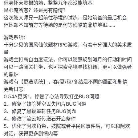
但身怀天灵根的她，整整九年都没能筑基
是心魔所惑？还是另有隐情？
这次随大师兄一起前往秘境的试炼，是她筑基的最后机会
但她却不知前方等待她的是何等残酷的鼎炉地狱……
游戏系统：
十分少见的国风仙侠题材RPG游戏，有着十分强大的美术质
量
游戏主打高自由度玩法，你可以随意规划曦月的行动和时间
可以一路闭关打坐，也可探索秘境寻找机缘，更可以做强者
的鼎炉
游戏有【更迭系统】，春/夏/秋/冬结是不同的画面和剧情
更新日志:
0.54A更新1、修复了心法导致打坐BUG问题
2、修复了妓院凭空丢失图片BUG问题
3、修复了黑蛟墨轩任务BUG问题
4、修改了流云城传送石开启条件
5、优化了阿欢角色，妓院或者平民区事件后，可以和阿欢
对话，获得更多剧情内幕