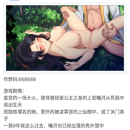
离线
作弊码:668688
游戏剧情：
皇宫的一场大火，使得曾经是公主之身的上官曦月从死局中
逃出生天
而隐姓埋名的她，意外的被凌霄宫的上仙相中，成了关门弟
子
一晃9年就这么过去，曦月也已经出落的秀外慧中