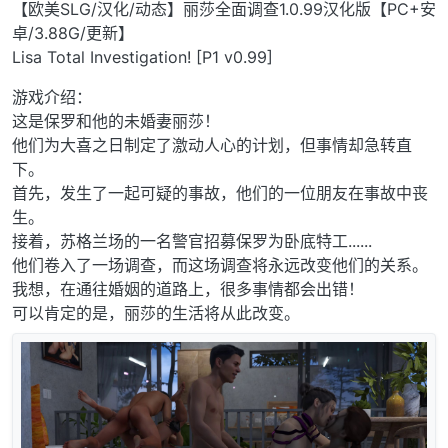
离线
【欧美SLG/汉化/动态】丽莎全面调查1.0.99汉化版【PC+安
卓/3.88G/更新】
Lisa Total Investigation! [P1 v0.99]
游戏介绍：
这是保罗和他的未婚妻丽莎！
他们为大喜之日制定了激动人心的计划，但事情却急转直
下。
首先，发生了一起可疑的事故，他们的一位朋友在事故中丧
生。
接着，苏格兰场的一名警官招募保罗为卧底特工......
他们卷入了一场调查，而这场调查将永远改变他们的关系。
我想，在通往婚姻的道路上，很多事情都会出错！
可以肯定的是，丽莎的生活将从此改变。