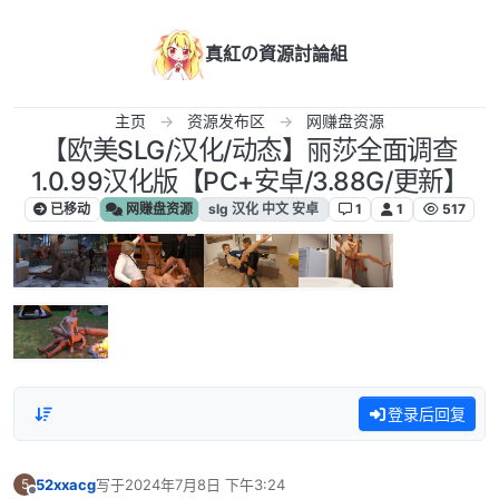
跳转至内容
真紅の資源討論組
主页
资源发布区
网赚盘资源
【欧美SLG/汉化/动态】丽莎全面调查
1.0.99汉化版【PC+安卓/3.88G/更新】
已移动
网赚盘资源
slg 汉化 中文 安卓
1
1
517
登录后回复
52xxacg
写于
2024年7月8日 下午3:24
5
最后由 编辑