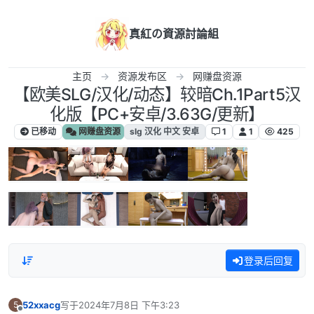
跳转至内容
真紅の資源討論組
主页
资源发布区
网赚盘资源
【欧美SLG/汉化/动态】较暗Ch.1Part5汉
化版【PC+安卓/3.63G/更新】
已移动
网赚盘资源
slg 汉化 中文 安卓
1
1
425
登录后回复
52xxacg
写于
2024年7月8日 下午3:23
5
最后由 编辑