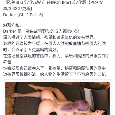
离线
【欧美SLG/汉化/动态】较暗Ch.1Part5汉化版【PC+安
卓/3.63G/更新】
Darker [Ch. 1 Part 5]
游戏介绍：
Darker 是一款由故事驱动的成人视觉小说
深入探讨了人类情感、欲望和追求复仇的复杂世界。
游戏的开端较为平缓，在引人入胜的故事情节吸引人的同
时，会逐渐引入更黑暗的癖好。
在这场身临其境的冒险中，权力、享乐和腐败的界限受到了
考验
你会发现自己被卷入了一张欲望、秘密和隐藏动机的网中
道德界限模糊不清，给人物的生活留下了不可磨灭的印记。