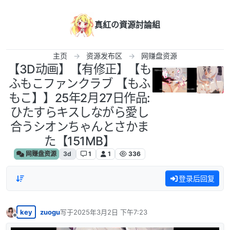
跳转至内容
真紅の資源討論組
主页
资源发布区
网赚盘资源
【3D动画】【有修正】【も
ふもこファンクラブ 【もふ
もこ】】25年2月27日作品:
ひたすらキスしながら愛し
合うシオンちゃんとさかま
た【151MB】
网赚盘资源
3d
1
1
336
登录后回复
key
zuogu
写于
2025年3月2日 下午7:23
最后由 编辑
离线