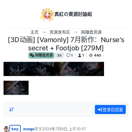
跳转至内容
真紅の資源討論組
主页
资源发布区
网赚盘资源
[3D动画] [Vamonly] 7月新作：Nurse's
secret + Footjob [279M]
网赚盘资源
3d
1
1
440
登录后回复
key
zuogu
写于
2024年7月8日 上午10:57
最后由 编辑