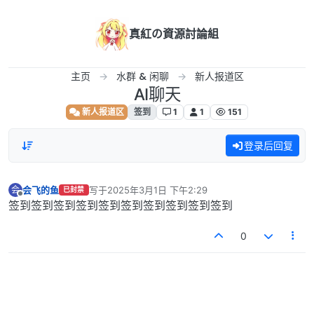
跳转至内容
真紅の資源討論組
主页
水群 & 闲聊
新人报道区
AI聊天
新人报道区
签到
1
1
151
登录后回复
会飞的鱼
写于
2025年3月1日 下午2:29
会
已封禁
最后由 编辑
离线
签到签到签到签到签到签到签到签到签到签到
0