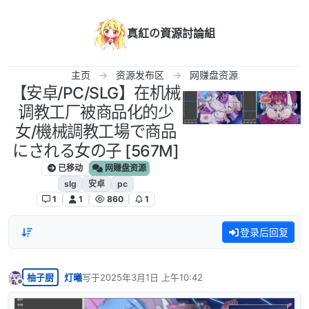
跳转至内容
真紅の資源討論組
主页
资源发布区
网赚盘资源
【安卓/PC/SLG】在机械
调教工厂被商品化的少
女/機械調教工場で商品
にされる女の子 [567M]
已移动
网赚盘资源
slg
安卓
pc
1
1
860
1
登录后回复
柚子厨
灯曦
写于
2025年3月1日 上午10:42
最后由 编辑
离线