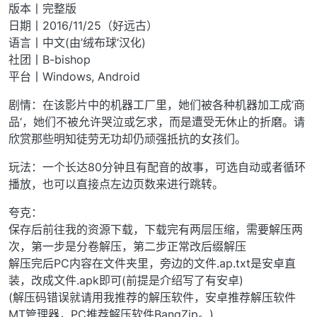
版本丨完整版
日期丨2016/11/25（好远古）
语言丨中文(由’绒布球‘汉化)
社团丨B-bishop
平台丨Windows, Android
剧情：在该影片中的机器工厂里，她们被各种机器加工成’商
品‘，她们不被允许哭泣或乞求，而是遭受无休止的折磨。请
欣赏那些明知徒劳无功却仍顽强抵抗的女孩们。
玩法：一个长达80分钟且有配音的故事，可选自动或者循环
播放，也可以直接点左边页数来进行跳转。
夸克：
保存后前往我的资源下载，下载完有两层压缩，需要解压两
次，第一步是分卷解压，第二步正常改后缀解压
解压完后PC内容在文件夹里，旁边的文件.ap.txt是安卓直
装，改成文件.apk即可(前提是介绍写了有安卓)
(解压码错误就请用我推荐的解压软件，安卓推荐解压软件
MT管理器，PC推荐解压软件BangZip。)