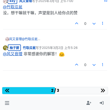
key
风又音理
写于
2025年3月1日 上午7:00
最后由 编辑
离线
@
竹取瓜瓮
没，想干嘛就干嘛，声望是别人给你点的赞
0
风又音理
@
竹取瓜瓮
没，想干嘛就干嘛，声望是别人给你点的赞
柚子厨
竹取瓜瓮
写于
2025年3月2日 上午5:26
竹
最后由 编辑
离线
@
风又音理
非常感谢你的解答！
0
2 / 3