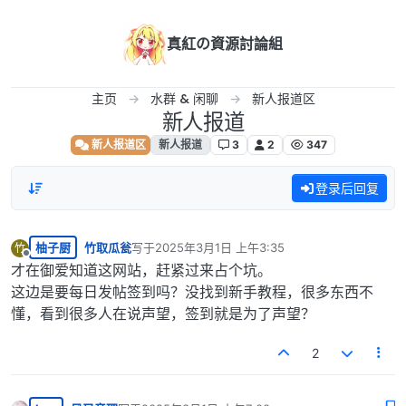
跳转至内容
真紅の資源討論組
主页
水群 & 闲聊
新人报道区
新人报道
新人报道区
新人报道
3
2
347
登录后回复
柚子厨
竹取瓜瓮
写于
2025年3月1日 上午3:35
竹
最后由 编辑
离线
才在御爱知道这网站，赶紧过来占个坑。
这边是要每日发帖签到吗？没找到新手教程，很多东西不
懂，看到很多人在说声望，签到就是为了声望？
2