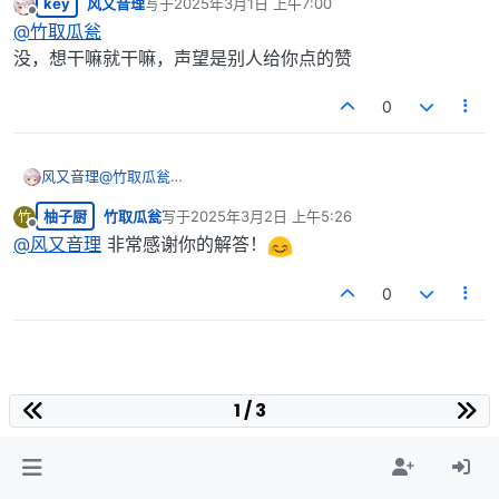
key
风又音理
写于
2025年3月1日 上午7:00
最后由 编辑
离线
@
竹取瓜瓮
没，想干嘛就干嘛，声望是别人给你点的赞
0
风又音理
@
竹取瓜瓮
没，想干嘛就干嘛，声望是别人给你点的赞
柚子厨
竹取瓜瓮
写于
2025年3月2日 上午5:26
竹
最后由 编辑
离线
@
风又音理
非常感谢你的解答！
0
1 / 3