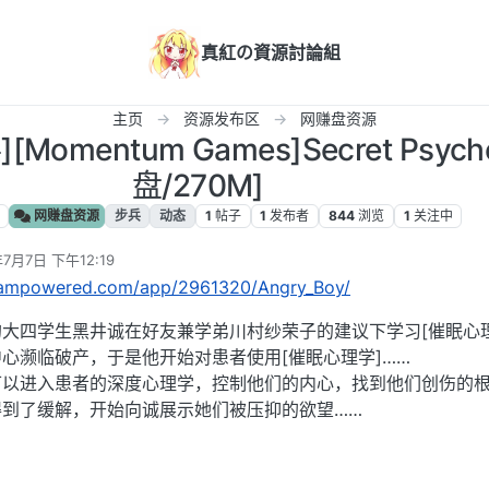
真紅の資源討論組
主页
资源发布区
网赚盘资源
[Momentum Games]Secret Psych
盘/270M]
网赚盘资源
步兵
动态
1
帖子
1
发布者
844
浏览
1
关注中
年7月7日 下午12:19
steampowered.com/app/2961320/Angry_Boy/
大四学生黑井诚在好友兼学弟川村纱荣子的建议下学习[催眠心理
心濒临破产，于是他开始对患者使用[催眠心理学]……
可以进入患者的深度心理学，控制他们的内心，找到他们创伤的
到了缓解，开始向诚展示她们被压抑的欲望……