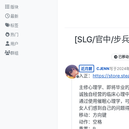
跳转至内容
版块
最新
标签
热门
[SLG/官中/步兵]
用户
群组
已移动
近月厨
CJENN
写于
2024
最后由 编辑
入正：
https://store.
离线
主修心理学、即将毕业的
诚独自经营的临床心理中
通过使用催眠心理学，
女人们感到自己的问题得
移动：方向键
动作：空格
重置：R