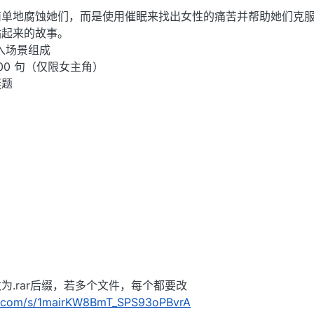
简单地腐蚀她们，而是使用催眠来找出女性的痛苦并帮助她们克
站起来的故事。
入场景组成
00 句（仅限女主角）
谜题
为.rar后缀，若多个文件，每个都要改
du.com/s/1mairKW8BmT_SPS93oPBvrA